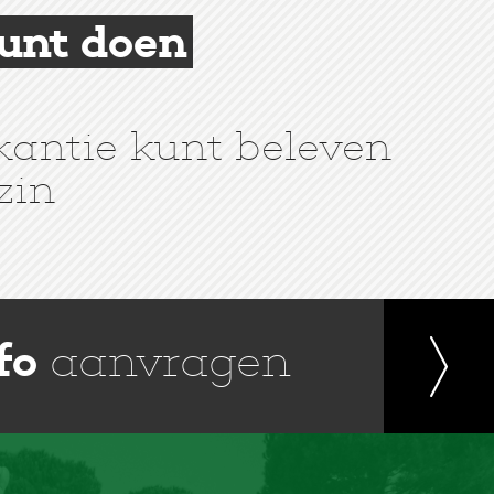
kunt doen
kantie kunt beleven
zin
fo
aanvragen