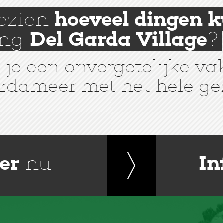
gezien
hoeveel dingen 
ing
Del Garda Village
?
je een onvergetelijke va
rdameer met het hele ge
er
nu
In