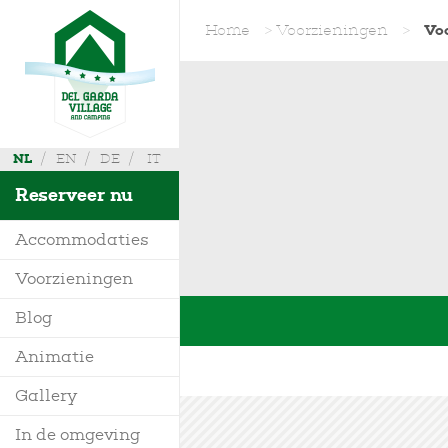
Home
>
Voorzieningen
>
Vo
NL
EN
DE
IT
Reserveer nu
Accommodaties
Voorzieningen
Villa
Waar zijn wij
Blog
Mobile Homes
Info aanvragen
Animatie
Bungalow
Kaart
Gallery
Glamping
In de omgeving