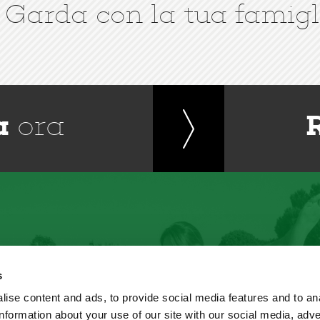
 Garda con la tua famigl
a
ora
s
ise content and ads, to provide social media features and to an
information about your use of our site with our social media, adve