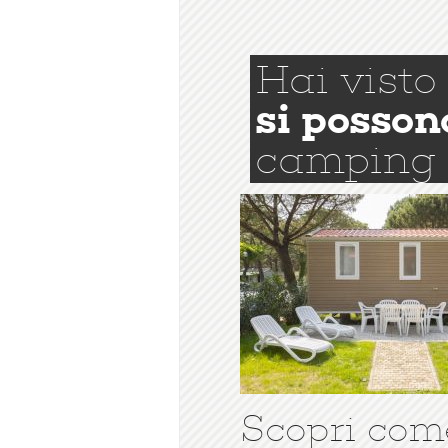
Hai visto
si posson
camping
Scopri com