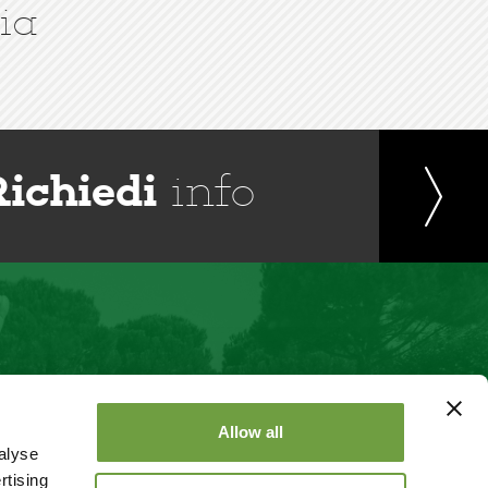
ia
Richiedi
info
Allow all
alyse
rtising