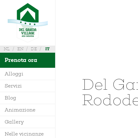
NL
EN
DE
IT
Prenota ora
Alloggi
Del Ga
Servizi
Rodode
Villa
Blog
Mobile Home
Animazione
Richiedi Info
Bungalow
Gallery
Dove siamo
Glamping
Nelle vicinanze
Mappa