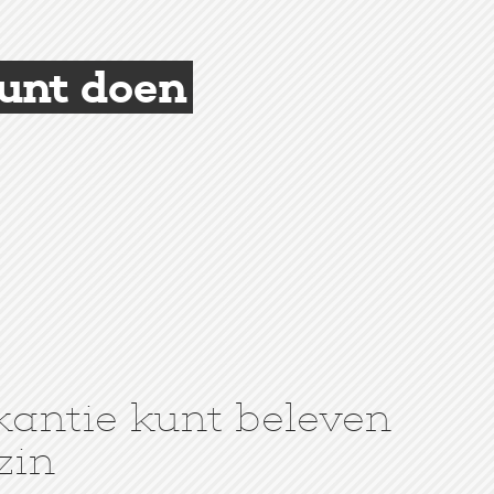
kunt doen
kantie kunt beleven
zin