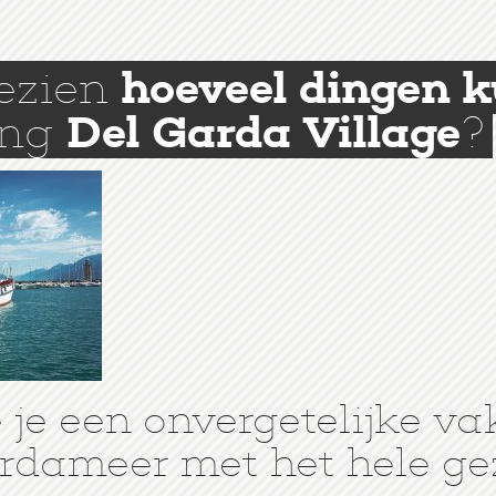
gezien
hoeveel dingen 
ing
Del Garda Village
?
je een onvergetelijke va
rdameer met het hele ge