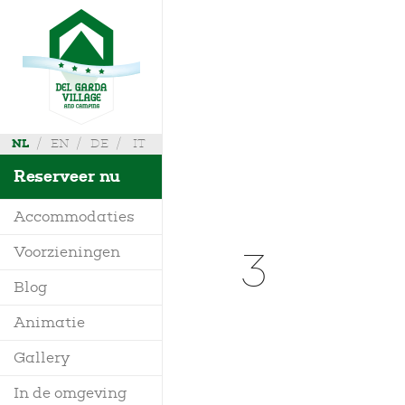
NL
EN
DE
IT
Reserveer nu
Accommodaties
3
Voorzieningen
Villa
Waar zijn wij
Blog
Mobile Homes
Info aanvragen
Animatie
Bungalow
Kaart
Gallery
Glamping
In de omgeving