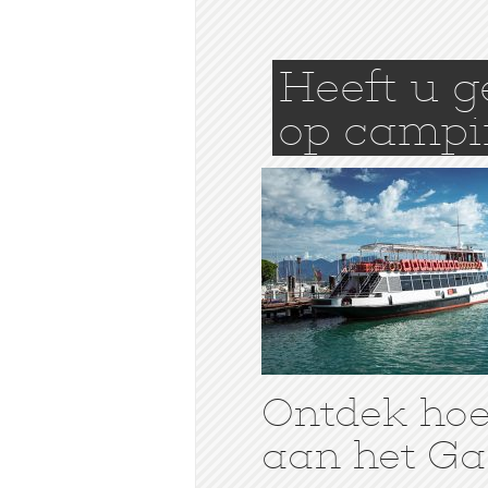
Heeft u 
op camp
Ontdek hoe 
aan het Ga