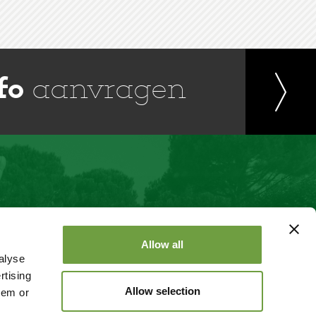
fo
aanvragen
Allow all
alyse
rtising
Allow selection
hem or