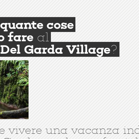
quante cose
o fare
al
Del Garda Village
?
e vivere una vacanza in