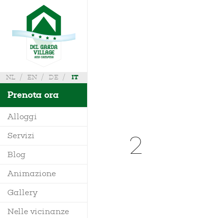
NL
EN
DE
IT
Prenota ora
Alloggi
2
Servizi
Villa
Blog
Mobile Home
Animazione
Richiedi Info
Bungalow
Gallery
Dove siamo
Glamping
Nelle vicinanze
Mappa