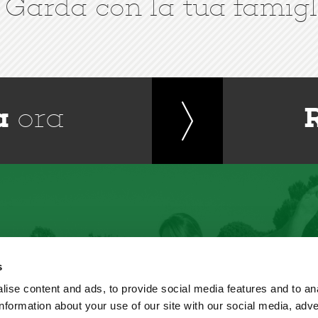
 Garda con la tua famigl
a
ora
s
ise content and ads, to provide social media features and to an
information about your use of our site with our social media, adve