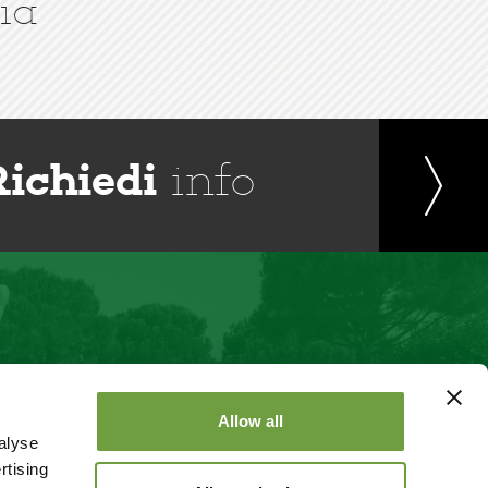
ia
Richiedi
info
Allow all
alyse
rtising