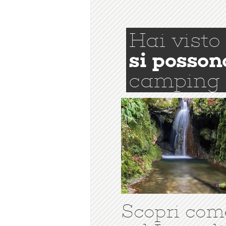
Hai visto
si posson
camping
Scopri com