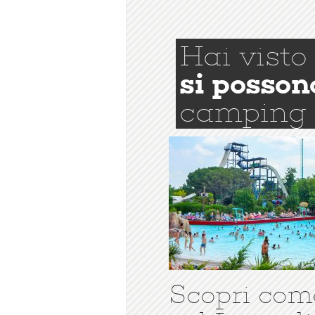
Hai visto
si posson
camping
Scopri com