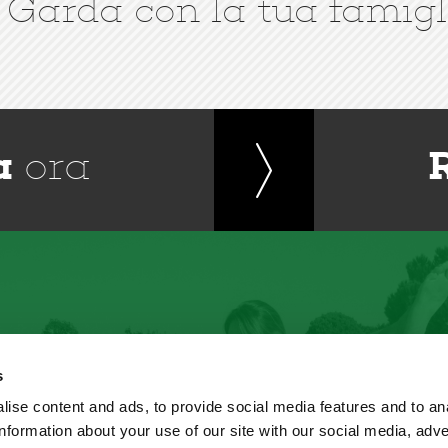
 Garda con la tua famigl
a
ora
s
ise content and ads, to provide social media features and to an
information about your use of our site with our social media, adve