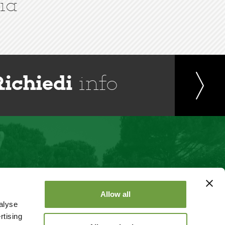
ia
Richiedi
info
Allow all
alyse
rtising