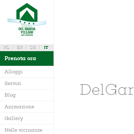
NL
EN
DE
IT
Prenota ora
Alloggi
DelGa
Servizi
Villa
Blog
Mobile Home
Animazione
Richiedi Info
Bungalow
Gallery
Dove siamo
Glamping
Nelle vicinanze
Mappa