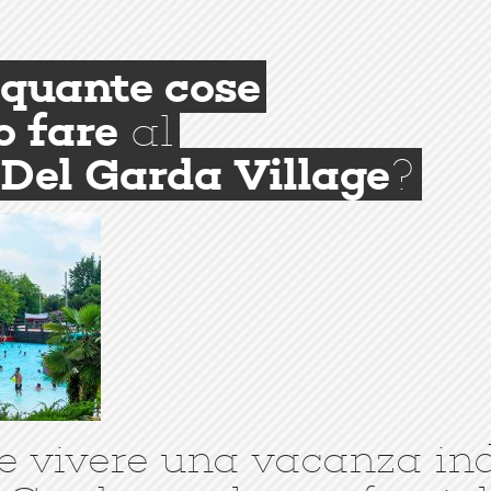
quante cose
o fare
al
Del Garda Village
?
e vivere una vacanza in