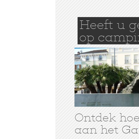
Heeft u 
op camp
Ontdek hoe 
aan het Ga