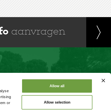
fo
aanvragen
Allow all
alyse
rtising
Allow selection
hem or