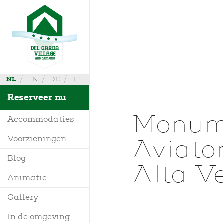
NL
EN
DE
IT
Reserveer nu
Monume
Accommodaties
Aviator
Voorzieningen
Villa
Waar zijn wij
Blog
Alta Ve
Mobile Homes
Info aanvragen
Animatie
Bungalow
Kaart
Gallery
Glamping
In de omgeving