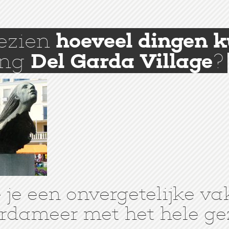
gezien
hoeveel dingen 
ing
Del Garda Village
?
je een onvergetelijke va
rdameer met het hele ge