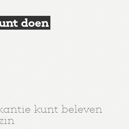
kunt doen
kantie kunt beleven
zin