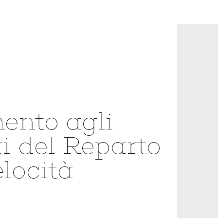
nto agli
i del Reparto
locità