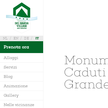
NL
EN
DE
IT
Prenota ora
Monum
Alloggi
Caduti
Servizi
Villa
Blog
Grande
Mobile Home
Animazione
Richiedi Info
Bungalow
Gallery
Dove siamo
Glamping
Nelle vicinanze
Mappa