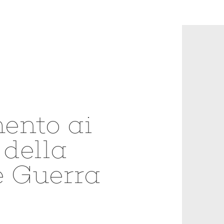
ento ai
 della
 Guerra