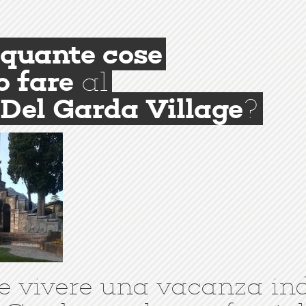
quante cose
o fare
al
Del Garda Village
?
e vivere una vacanza in