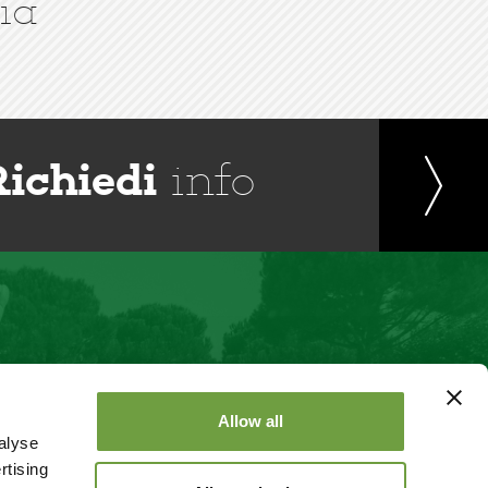
ia
Richiedi
info
Allow all
alyse
rtising