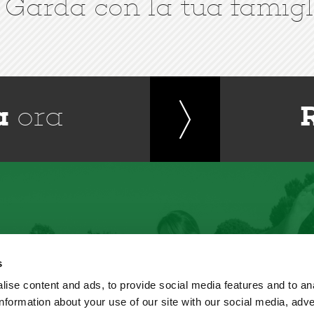
 Garda con la tua famigl
a
ora
s
ise content and ads, to provide social media features and to an
information about your use of our site with our social media, adve