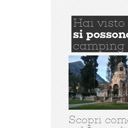
Hai visto
si posson
camping
Scopri com