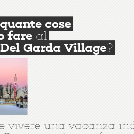
quante cose
o fare
al
Del Garda Village
?
e vivere una vacanza in