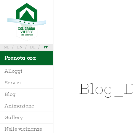
NL
EN
DE
IT
Prenota ora
Alloggi
Blog_D
Servizi
Villa
Blog
Mobile Home
Animazione
Richiedi Info
Bungalow
Gallery
Dove siamo
Glamping
Nelle vicinanze
Mappa