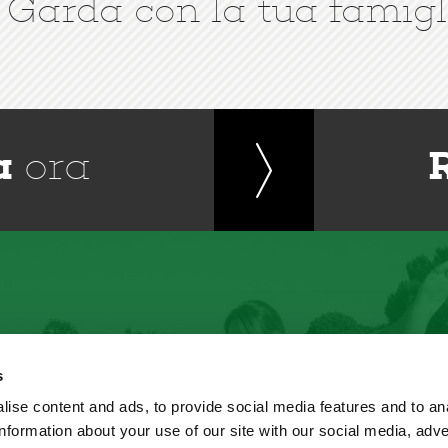
 Garda con la tua famigl
a
ora
s
ise content and ads, to provide social media features and to an
information about your use of our site with our social media, adve