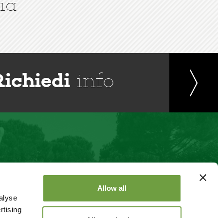
ia
Richiedi
info
Allow all
alyse
rtising