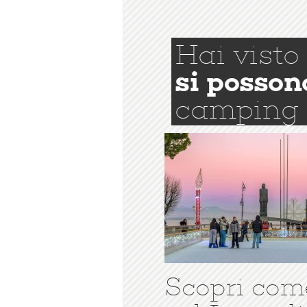
Hai visto
si posson
camping
Scopri com