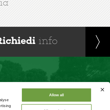
ia
Richiedi
info
Allow all
alyse
rtising