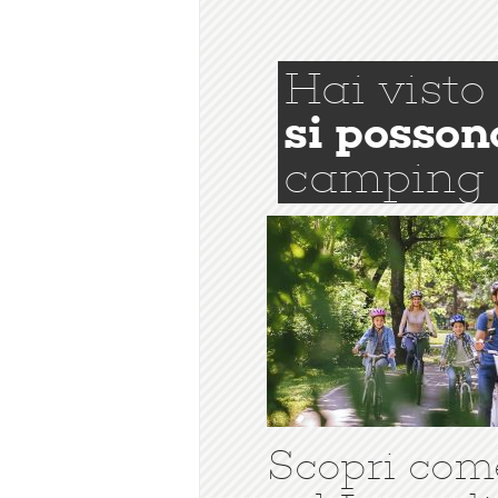
Hai visto
si posson
camping
Scopri com