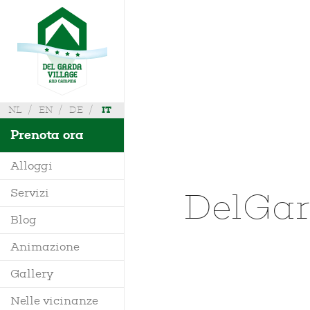
NL
EN
DE
IT
Prenota ora
Alloggi
DelGar
Servizi
Villa
Blog
Mobile Home
Animazione
Richiedi Info
Bungalow
Gallery
Dove siamo
Glamping
Nelle vicinanze
Mappa