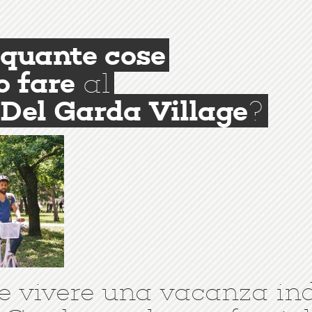
quante cose
o fare
al
Del Garda Village
?
e vivere una vacanza in