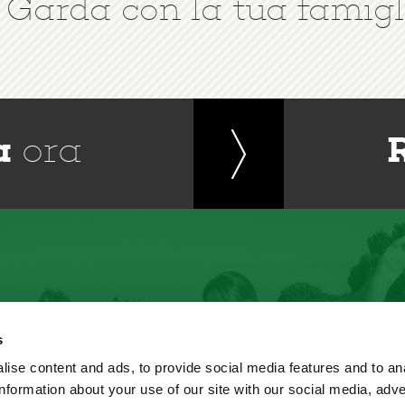
 Garda con la tua famigl
a
ora
s
ise content and ads, to provide social media features and to an
information about your use of our site with our social media, adve