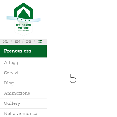
NL
EN
DE
IT
Prenota ora
Alloggi
5
Servizi
Villa
Blog
Mobile Home
Animazione
Richiedi Info
Bungalow
Gallery
Dove siamo
Glamping
Nelle vicinanze
Mappa