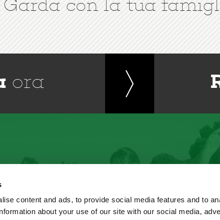
 Garda con la tua famigl
a
ora
s
ise content and ads, to provide social media features and to an
information about your use of our site with our social media, adve