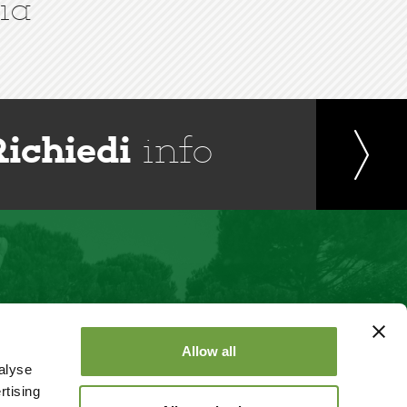
ia
Richiedi
info
Allow all
alyse
rtising