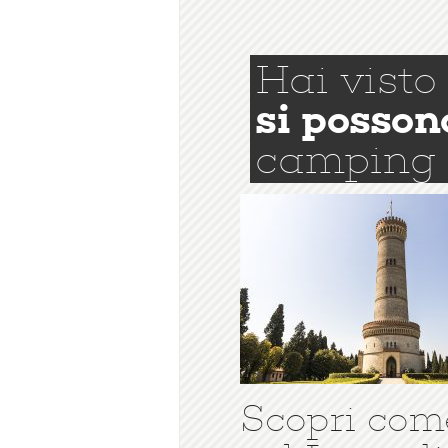
Hai visto
si posson
camping
Scopri com