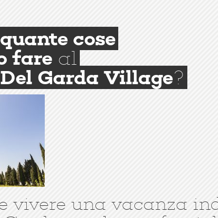
quante cose
o fare
al
Del Garda Village
?
e vivere una vacanza in