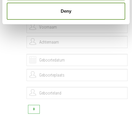
groepsleden
Deny
Persoon #
1
+