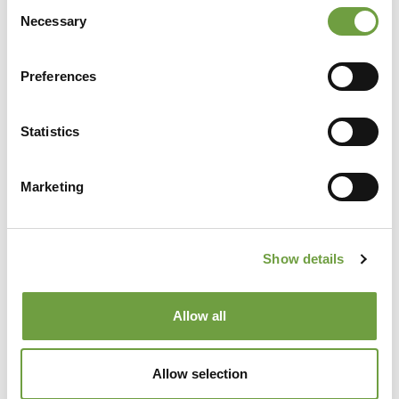
Consent
Necessary
Selection
Preferences
Gegevens van andere groepsleden
Statistics
Marketing
Show details
Allow all
2
Allow selection
Gegevens van
andere