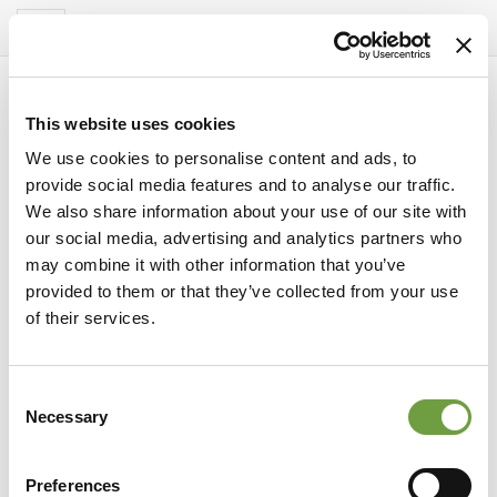
Del Garda Village
Toggle
navigation
This website uses cookies
We use cookies to personalise content and ads, to
provide social media features and to analyse our traffic.
We also share information about your use of our site with
our social media, advertising and analytics partners who
may combine it with other information that you’ve
provided to them or that they’ve collected from your use
of their services.
Consent
Ereignisse
Necessary
Selection
Radfahren mit Kindern bei Peschiera del
Garda: Einfache und sichere Routen für
Preferences