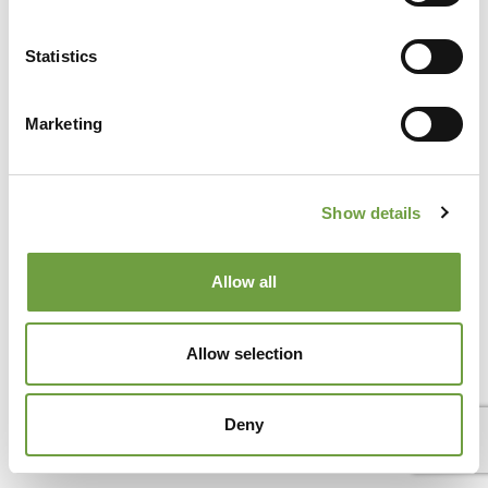
die ganze Familie
Mit Kindern am Gardasee Fahrrad zu fahren, gehört zu den
Statistics
schönsten Urlaubserlebnissen. Kein dichter Verkehr, flache
Wege und eine abwechslungsreiche[...]
Marketing
Show details
Allow all
Allow selection
Deny