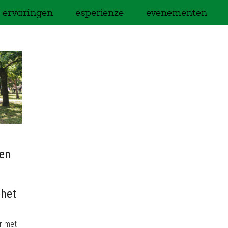
ervaringen
esperienze
evenementen
ren
 het
r met