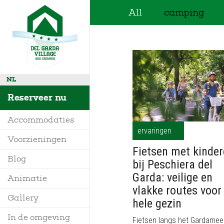
All
camping
NL
Reserveer nu
Accommodaties
ervaringen
Voorzieningen
Fietsen met kinde
Villa
Waar zijn wij
Blog
bij Peschiera del
Mobile Homes
Info aanvragen
Garda: veilige en
Animatie
vlakke routes voor
Bungalow
Kaart
Gallery
hele gezin
Glamping
In de omgeving
Fietsen langs het Gardamee