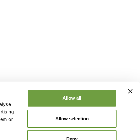
Allow all
alyse
rtising
Allow selection
hem or
Deny