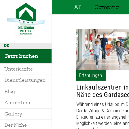
All
Camping
DE
Jetzt buchen
Unterkünfte
Erfahrungen
Dienstleistungen
Einkaufszentren in
Villa
Blog
Nähe des Gardase
Mobilheim
Animation
Während eines Urlaubs im D
Wo sind wir
Garda Village & Camping ka
Bungalow
Gallery
Anfrage Infos
Einkaufen zu einer angene
Glamping
Möglichkeit werden, eine an
Der Nähe
Maps