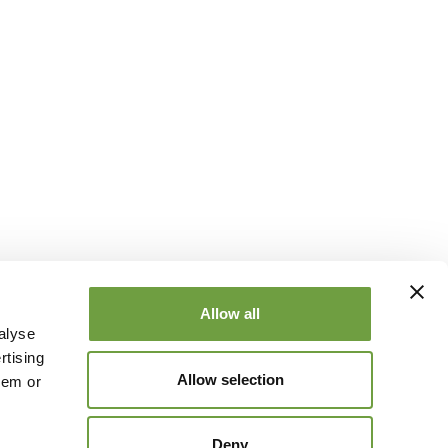
Allow all
alyse
rtising
Allow selection
hem or
Deny