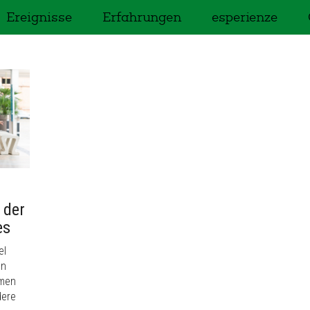
Ereignisse
Erfahrungen
esperienze
 der
es
el
nn
hmen
dere