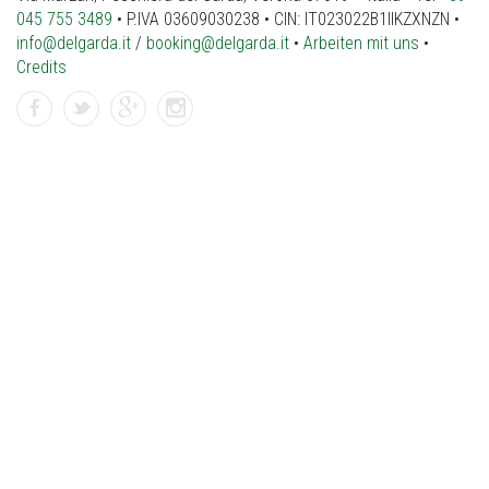
045 755 3489
• P.IVA 03609030238 • CIN: IT023022B1IIKZXNZN •
info@delgarda.it
/
booking@delgarda.it
•
Arbeiten mit uns
•
Credits
facebook
twitter
gplus
instagramm