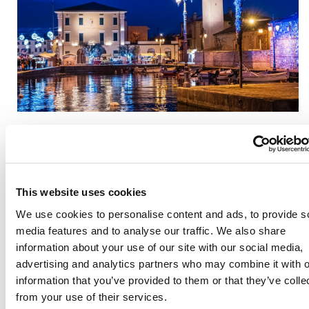
Lazise
bietet einen besonders stimmungsvollen
Weihnachtsmarkt zwischen der Piazza Vittorio Emanuele
und der Uferpromenade Marconi
, eingerahmt von den
Stadtmauern und dem kleinen Hafen. In den Holzhäuschen
This website uses cookies
werden Kunsthandwerk, regionale Produkte und Streetfood
angeboten – vor einer Kulisse, die die Architektur des Ortes
We use cookies to personalise content and ads, to provide s
perfekt in Szene setzt. In den letzten Jahren gehörten
media features and to analyse our traffic. We also share
außerdem eine große Eislaufbahn und zahlreiche
information about your use of our site with our social media,
Veranstaltungen zum Programm, etwa weihnachtliche
advertising and analytics partners who may combine it with o
Spaßläufe, Musik und Kinderanimation.
information that you’ve provided to them or that they’ve colle
5. Desenzano del
from your use of their services.