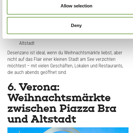
Lichtinstallationen rund um die Piazza Malvezzi, Piazza
Allow selection
Matteotti und das Schloss. Das Programm
„Luci e Note di
Natale“
umfasst:
eine Eislaufbahn auf der Piazza Cappelletti direkt am See
Deny
Kunsthandwerksmärkte an den Dezember-Wochenenden
Konzerte, Shows und Animation in den Straßen der
Altstadt
Desenzano ist ideal, wenn du Weihnachtsmärkte liebst, aber
nicht auf das Flair einer kleinen Stadt am See verzichten
möchtest – mit vielen Geschäften, Lokalen und Restaurants,
die auch abends geöffnet sind.
6. Verona:
Weihnachtsmärkte
zwischen Piazza Bra
und Altstadt