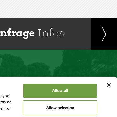
nfrage
Infos
Allow all
alyse
rtising
Allow selection
hem or