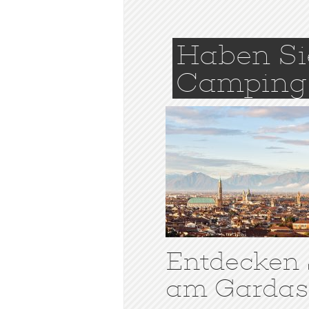
Haben Si
Camping
Entdecken S
am Gardase