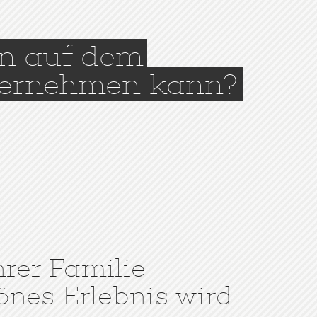
an auf dem
ernehmen kann?
hrer Familie
önes Erlebnis wird