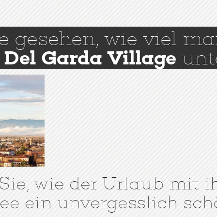
e gesehen, wie viel m
Del Garda Village
unt
ie, wie der Urlaub mit i
e ein unvergesslich sch