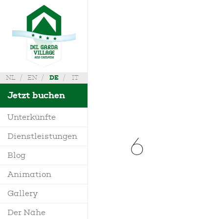
NL
EN
DE
IT
Jetzt buchen
Unterkünfte
6
Dienstleistungen
Villa
Blog
Mobilheim
Animation
Wo sind wir
Bungalow
Gallery
Anfrage Infos
Glamping
Der Nähe
Maps