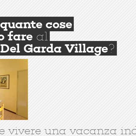
quante cose
o fare
al
Del Garda Village
?
e vivere una vacanza in