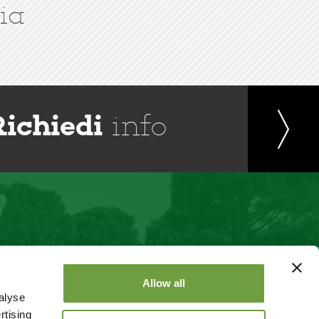
ia
Richiedi
info
Allow all
alyse
rtising