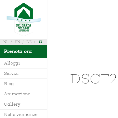
NL
EN
DE
IT
Prenota ora
Alloggi
DSCF2
Servizi
Villa
Blog
Mobile Home
Animazione
Richiedi Info
Bungalow
Gallery
Dove siamo
Glamping
Nelle vicinanze
Mappa