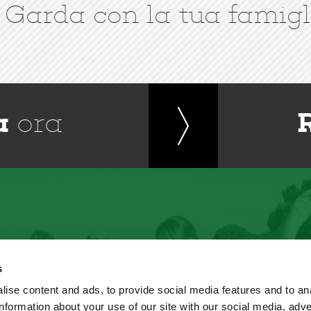
 Garda con la tua famigl
a
ora
s
ise content and ads, to provide social media features and to an
information about your use of our site with our social media, adve