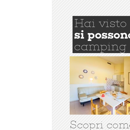
Hai visto
si posson
camping
Scopri com