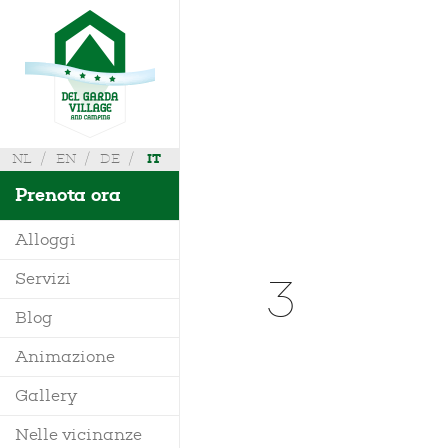
NL
EN
DE
IT
Prenota ora
Alloggi
3
Servizi
Villa
Blog
Mobile Home
Animazione
Richiedi Info
Bungalow
Gallery
Dove siamo
Glamping
Nelle vicinanze
Mappa