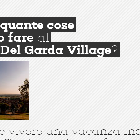
quante cose
o fare
al
Del Garda Village
?
e vivere una vacanza in