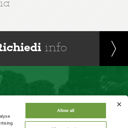
ia
Richiedi
info
Allow all
alyse
rtising