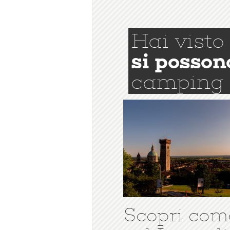
Hai visto
si posson
camping
Scopri com