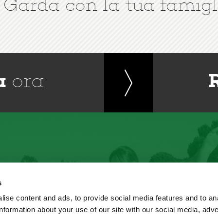
 Garda con la tua famigl
a
ora
s
ise content and ads, to provide social media features and to an
information about your use of our site with our social media, adve