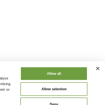
Allow all
alyse
rtising
Allow selection
hem or
Deny