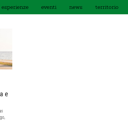
esperienze
eventi
news
territorio
a e
ei
go,