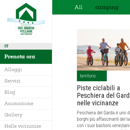
All
camping
IT
Prenota ora
Alloggi
territorio
Servizi
Piste ciclabili a
Villa
Blog
Peschiera del Gard
Mobile Home
nelle vicinanze
Animazione
Richiedi Info
Bungalow
Peschiera del Garda è uno d
Gallery
Dove siamo
borghi più affascinanti del la
Glamping
con i suoi bastioni veneziani
Nelle vicinanze
Mappa