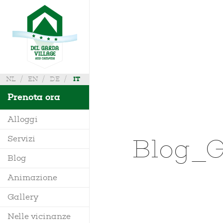
NL
EN
DE
IT
Prenota ora
Alloggi
Blog_G
Servizi
Villa
Blog
Mobile Home
Animazione
Richiedi Info
Bungalow
Gallery
Dove siamo
Glamping
Nelle vicinanze
Mappa