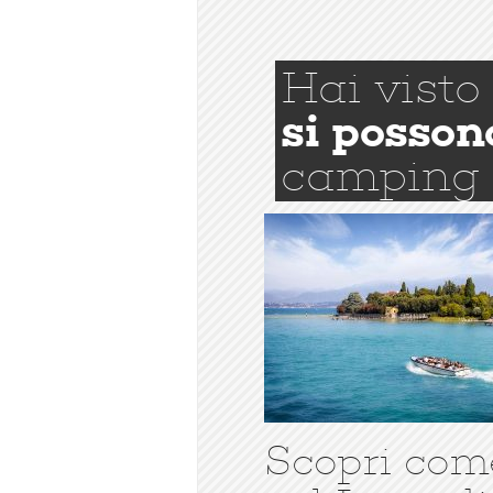
Hai visto
si posson
camping
Scopri com