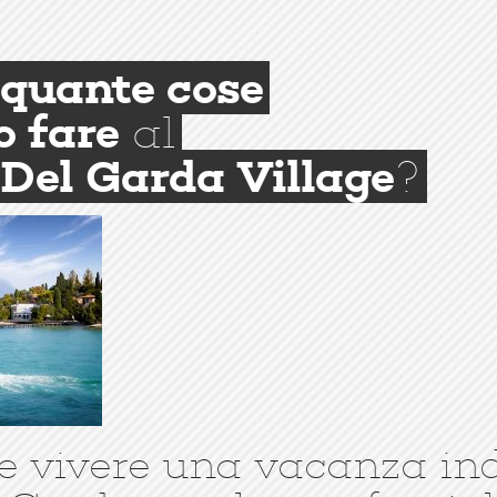
quante cose
o fare
al
Del Garda Village
?
e vivere una vacanza in