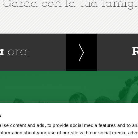
 Garda con la tua famigl
a
ora
s
ise content and ads, to provide social media features and to an
information about your use of our site with our social media, adve