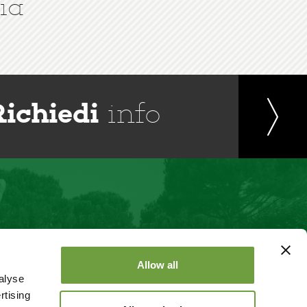
ia
Richiedi
info
Allow all
alyse
rtising